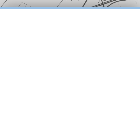
GRAAG TOT ZIENS BIJ
COMMA VASTGOED
Utrechtseweg 223 *
3818 EE Amersfoort
* De ingang van ons kantoor bevindt zich niet aan de
Utrechtseweg maar aan de Anna Paulownalaan.
Volg de aanwijzingen op de borden naar onze
parkeerruimte aan de achterzijde. Of bekijk de
routebeschrijving
.
Powered by
Goes & Roos
.
Alle rechten voorbehouden
. |
Privacyverklaring