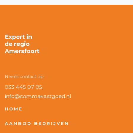
m
m
e
r
Expert in
de regio
Amersfoort
Neem contact op
033 445 07 05
info@commavastgoed.nl
HOME
AANBOD BEDRIJVEN