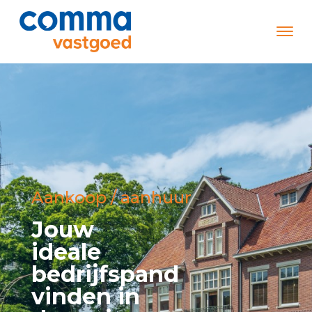
Aankoop / aanhuur
Jouw
ideale
bedrijfspand
vinden in