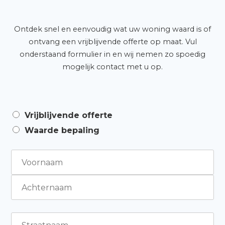
Ontdek snel en eenvoudig wat uw woning waard is of
ontvang een vrijblijvende offerte op maat. Vul
onderstaand formulier in en wij nemen zo spoedig
mogelijk contact met u op.
Vrijblijvende offerte
Waarde bepaling
N
a
a
A
m
c
*
h
t
S
e