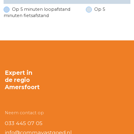
Op 5 minuten loopafstand
Op 5
minuten fietsafstand
Expert in
de regio
Amersfoort
Neem contact op
033 445 07 05
info@commavastgoed.nl