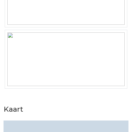
appartement, eengezinswoning, winkelruimte of
kantoor, bij Comma Vastgoed krijgt u deskundig advies en
persoonlijke begeleiding. Neem vandaag nog contact
met ons op voor meer informatie over ons aanbod in de
regio Amersfoort.
Kaart