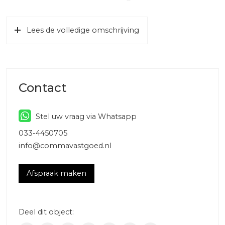
tot 124 m² maar zijn ook te koppelen om grote
oppervlakten te creëren.
Lees de volledige omschrijving
VLOEROPPERVLAK
De totaal verhuurbare vloeroppervlakte deze unit
bedraagt totaal ca. 97,2 m² waarvan ca. 48,2 m²
bedrijfsruimte op de begane grond en ca. 49 m²
Contact
kantoorruimte op de eerste verdieping.
PARKEREN
Stel uw vraag via Whatsapp
Bij het gehuurde behoren 2 (twee) parkeerplaatsen op
033-4450705
eigen terrein.
info@commavastgoed.nl
KOOPPRIJS
De koopprijs bedraagt € 215.000,– v.o.n.
Afspraak maken
LOCATIE
De locatie van deze units is zeer gunstig gelegen, met
uitstekende verbindingen naar de snelwegen A12, A2 en