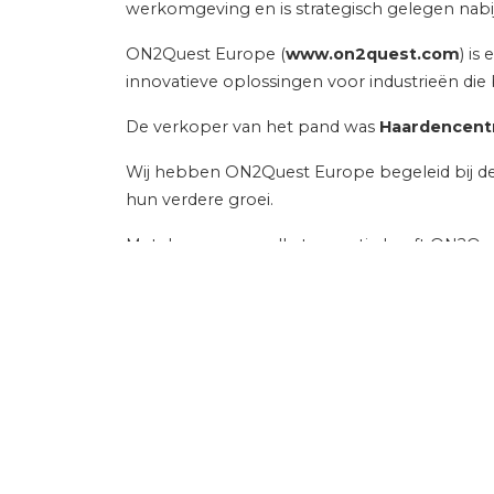
werkomgeving en is strategisch gelegen nabij
ON2Quest Europe (
www.on2quest.com
) is
innovatieve oplossingen voor industrieën die
De verkoper van het pand was
Haardencent
Wij hebben ON2Quest Europe begeleid bij d
hun verdere groei.
Met deze succesvolle transactie heeft ON2Ques
Expert in