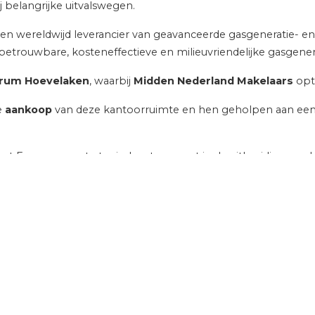
 belangrijke uitvalswegen.
 een wereldwijd leverancier van geavanceerde gasgeneratie- en
 betrouwbare, kosteneffectieve en milieuvriendelijke gasgen
rum Hoevelaken
, waarbij
Midden Nederland Makelaars
optr
e
aankoop
van deze kantoorruimte en hen geholpen aan een 
t Europe een strategische stap gezet in de uitbreiding van hun
HOME