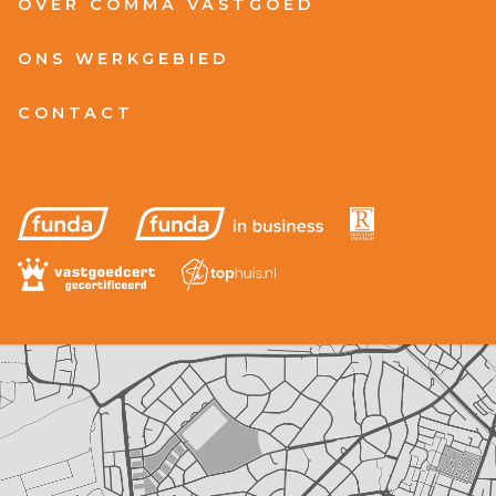
OVER COMMA VASTGOED
ONS WERKGEBIED
CONTACT