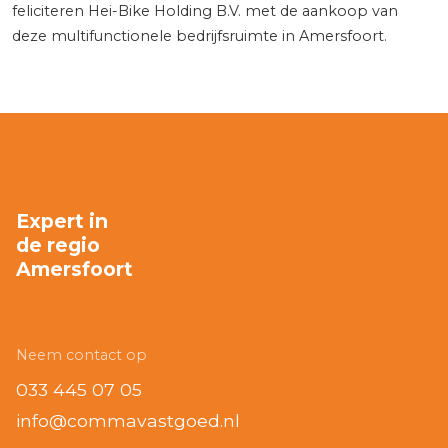
feliciteren Hei-Bike Holding B.V. met de aankoop van
deze multifunctionele bedrijfsruimte in Amersfoort.
Expert in
de regio
Amersfoort
Neem contact op
033 445 07 05
info@commavastgoed.nl