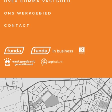
OVER COMMA VASTGOED
ONS WERKGEBIED
CONTACT