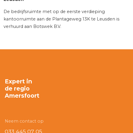
De bedrijfsruimte met op de eerste verdieping
kantoorruimte aan de Plantageweg 13K te Leusden is
verhuurd aan Botswek B.V.
Expert in
de regio
Amersfoort
Neem contact op
033 445 07 05