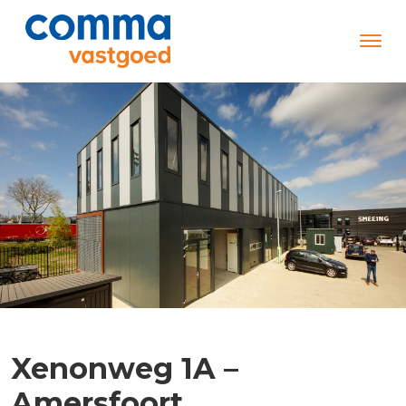
Xenonweg 1A –
Amersfoort